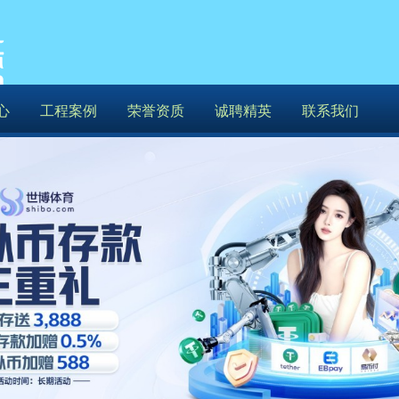
心
工程案例
荣誉资质
诚聘精英
联系我们