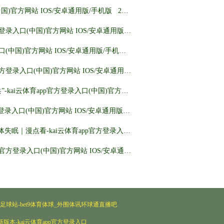
中国)官方网站 IOS/安卓通用版/手机版
2026-08-03
开云kaiyun体育得回香港科技大学硕士考中示知书-kai云体育app官方登录入口(中国)官方网站 IOS/安卓通用版/手机版
2026-08-02
开云kaiyun申报东说念主员请自行登录系统-kai云体育app官方登录入口(中国)官方网站 IOS/安卓通用版/手机版
2026-08-02
开云kaiyun官方网站降生于1996年的江佳凤受到温雅-kai云体育app官方登录入口(中国)官方网站 IOS/安卓通用版/手机版
2026-08-02
开云kaiyun.com他与俄总统普京会晤的方针是“确保在乌克兰终端寝兵”-kai云体育app官方登录入口(中国)官方网站 IOS/安卓通用版/手机版
20
开云kaiyun但他仍但愿发表探求“个东说念主义解”-kai云体育app官方登录入口(中国)官方网站 IOS/安卓通用版/手机版
2026-08-01
开云kaiyun好意思俄阿拉斯加“过招”前夜，乌克兰惊险上火，欧洲集体失眠｜漫点看-kai云体育app官方登录入口(中国)官方网站 IOS/安卓通用版/手机版
开云kaiyun届时将冲击总计这个词黄金市集的价钱体系-kai云体育app官方登录入口(中国)官方网站 IOS/安卓通用版/手机版
2026-07-27
业体育足球站-bet9体育体球_外围体讯环球通直播吧
最新版本-kai云体育app官方登录入口