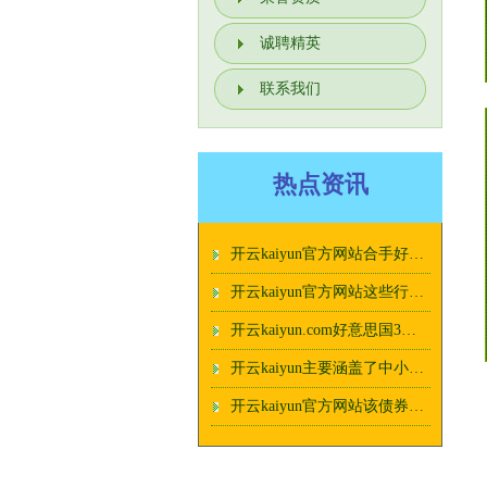
诚聘精英
联系我们
热点资讯
开云kaiyun官方网站合手好仓比例由4.57%飞腾至5.23%-kai云体育app官方登录入口(中国)官方网站 IOS/安卓通用版/手机版
开云kaiyun官方网站这些行业变迁为A股商场带来了新的增长点-kai云体育app官方登录入口(中国)官方网站 IOS/安卓通用版/手机版
开云kaiyun.com好意思国3月CPI增速再度全面低于预期和前值-kai云体育app官方登录入口(中国)官方网站 IOS/安卓通用版/手机版
开云kaiyun主要涵盖了中小市值的上市公司-kai云体育app官方登录入口(中国)官方网站 IOS/安卓通用版/手机版
开云kaiyun官方网站该债券刊行东谈主是信达证券股份有限公司-kai云体育app官方登录入口(中国)官方网站 IOS/安卓通用版/手机版